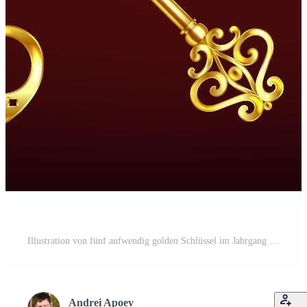
Illustration von fünf aufwendig golden Schlüssel im Jahrgang Stil auf dunkel rot Hintergrund. detailliert Design Vitrinen Eleganz und Raffinesse, perfekt zum Dekor Artikel. Pro Vektor
Andrei Apoev