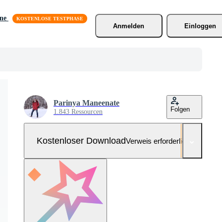
äne
Anmelden
Einloggen
Parinya Maneenate
Folgen
1.843 Ressourcen
Kostenloser Download
Verweis erforderlich