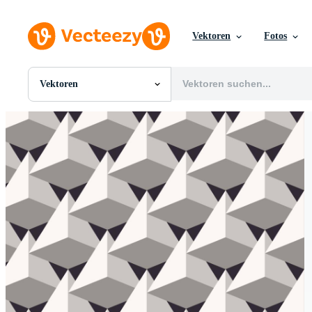
Vektoren
Fotos
Vektoren
Alle Bilder
Fotos
PNGs
PSDs
SVGs
Vorlagen
Vektoren
Videos
Motion Graphics
Redaktionelle Bilder
Redaktionelle Ereignisse