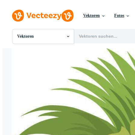
Vektoren
Fotos
Vektoren
Alle Bilder
Fotos
PNGs
PSDs
SVGs
Vorlagen
Vektoren
Videos
Motion Graphics
Redaktionelle Bilder
Redaktionelle Ereignisse