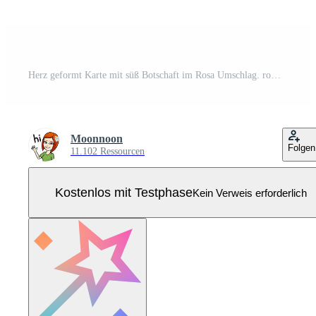
Herz geformt Karte mit süß Botschaft im Rosa Umschlag. romantisch Brief zum Valentinstag Tag Feier, eben Karikatur Design zum kreativ Schreibwaren. Ideal Gruß und Post- Korrespondenz. Pro Vektor
Moonnoon
Folgen
11.102 Ressourcen
Kostenlos mit Testphase
Kein Verweis erforderlich