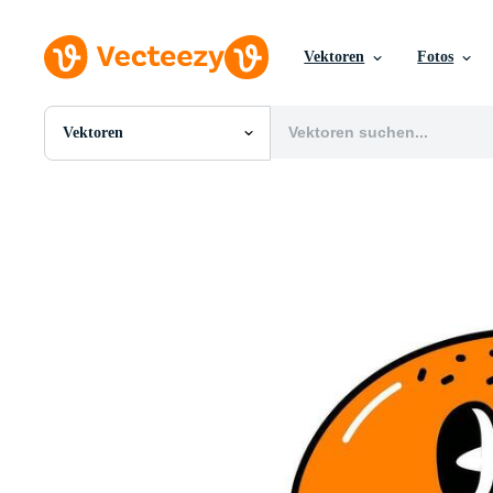
Vektoren
Fotos
Vektoren
Alle Bilder
Fotos
PNGs
PSDs
SVGs
Vorlagen
Vektoren
Videos
Motion Graphics
Redaktionelle Bilder
Redaktionelle Ereignisse