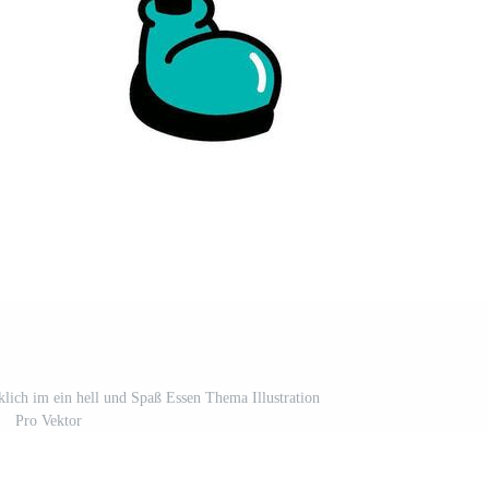
klich im ein hell und Spaß Essen Thema Illustration
Pro Vektor