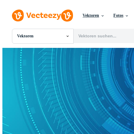
Vektoren
Fotos
Vektoren
Alle Bilder
Fotos
PNGs
PSDs
SVGs
Vorlagen
Vektoren
Videos
Motion Graphics
Redaktionelle Bilder
Redaktionelle Ereignisse