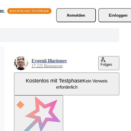
äne
Anmelden
Einloggen
Evgenii Illarionov
Folgen
17.225 Ressourcen
Kostenlos mit Testphase
Kein Verweis
erforderlich