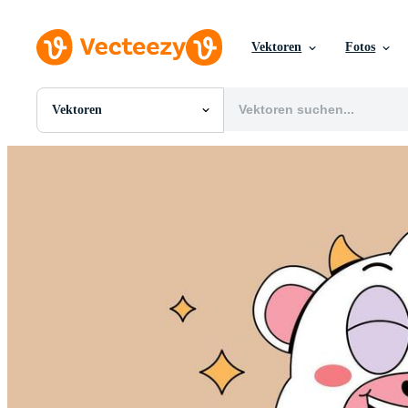
Vektoren
Fotos
Vektoren
Alle Bilder
Fotos
PNGs
PSDs
SVGs
Vorlagen
Vektoren
Videos
Motion Graphics
Redaktionelle Bilder
Redaktionelle Ereignisse