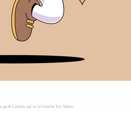
n groß Lächeln auf es ist Gesicht Pro Vektor