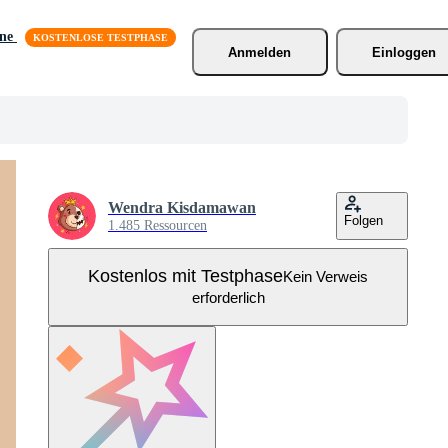
äne
Anmelden
Einloggen
Wendra Kisdamawan
Folgen
1.485 Ressourcen
Kostenlos mit Testphase
Kein Verweis
erforderlich