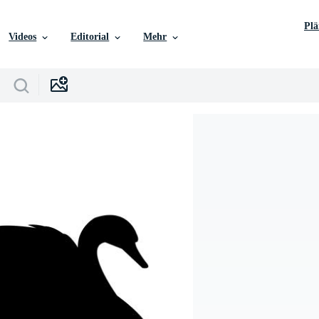
Pl
Videos
Editorial
Mehr