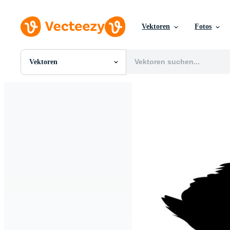
Vektoren
Fotos
Vektoren
Alle Bilder
Fotos
PNGs
PSDs
SVGs
Vorlagen
Vektoren
Videos
Motion Graphics
Redaktionelle Bilder
Redaktionelle Ereignisse