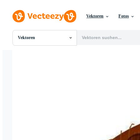
Vektoren
Fotos
Vektoren
Alle Bilder
Fotos
PNGs
PSDs
SVGs
Vorlagen
Vektoren
Videos
Motion Graphics
Redaktionelle Bilder
Redaktionelle Ereignisse