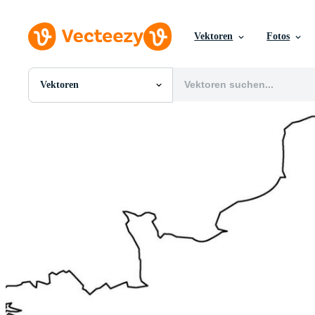
Vektoren
Fotos
Vektoren
Alle Bilder
Fotos
PNGs
PSDs
SVGs
Vorlagen
Vektoren
Videos
Motion Graphics
Redaktionelle Bilder
Redaktionelle Ereignisse