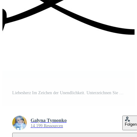
Liebesherz Im Zeichen der Unendlichkeit. Unterzeichnen Sie auf Postkarte zum Valentinstag und Druck heiraten. Vector die Kalligraphie- und Beschriftungsillustration, die auf einem weißen Hintergrund lokalisiert wird Pro Vektor
Galyna Tymonko
Folgen
14.199 Ressourcen