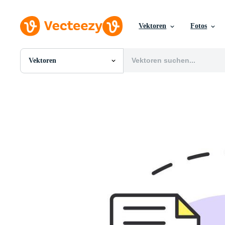
Vektoren
Fotos
Vektoren
Alle Bilder
Fotos
PNGs
PSDs
SVGs
Vorlagen
Vektoren
Videos
Motion Graphics
Redaktionelle Bilder
Redaktionelle Ereignisse