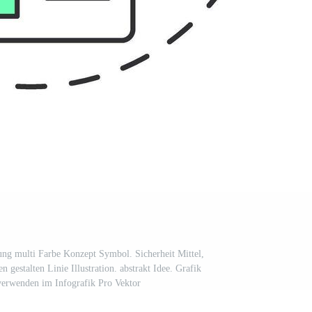
ng multi Farbe Konzept Symbol. Sicherheit Mittel,
n gestalten Linie Illustration. abstrakt Idee. Grafik
verwenden im Infografik Pro Vektor