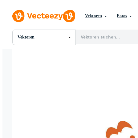
Vektoren
Fotos
Vektoren
Alle Bilder
Fotos
PNGs
PSDs
SVGs
Vorlagen
Vektoren
Videos
Motion Graphics
Redaktionelle Bilder
Redaktionelle Ereignisse