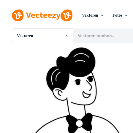
Vektoren
Fotos
Vektoren
Alle Bilder
Fotos
PNGs
PSDs
SVGs
Vorlagen
Vektoren
Videos
Motion Graphics
Redaktionelle Bilder
Redaktionelle Ereignisse