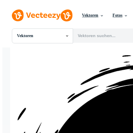
Vektoren
Fotos
Vektoren
Alle Bilder
Fotos
PNGs
PSDs
SVGs
Vorlagen
Vektoren
Videos
Motion Graphics
Redaktionelle Bilder
Redaktionelle Ereignisse