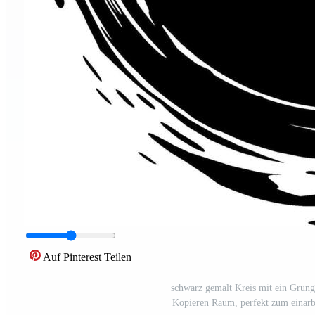
Auf Pinterest Teilen
schwarz gemalt Kreis mit ein Grunge
Kopieren Raum, perfekt zum einarbe