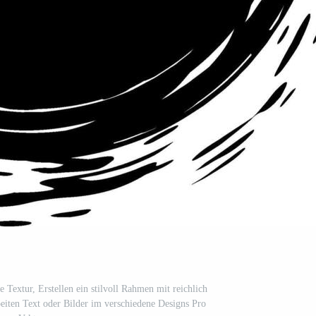
 Textur, Erstellen ein stilvoll Rahmen mit reichlich
iten Text oder Bilder im verschiedene Designs Pro