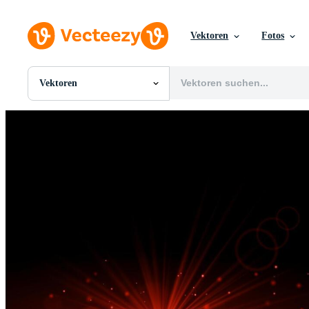
Vektoren
Fotos
Vektoren
Alle Bilder
Fotos
PNGs
PSDs
SVGs
Vorlagen
Vektoren
Videos
Motion Graphics
Redaktionelle Bilder
Redaktionelle Ereignisse