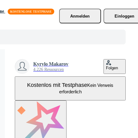
äne
Anmelden
Einloggen
Kyrylo Makarov
Folgen
4.226 Ressourcen
Kostenlos mit Testphase
Kein Verweis
erforderlich