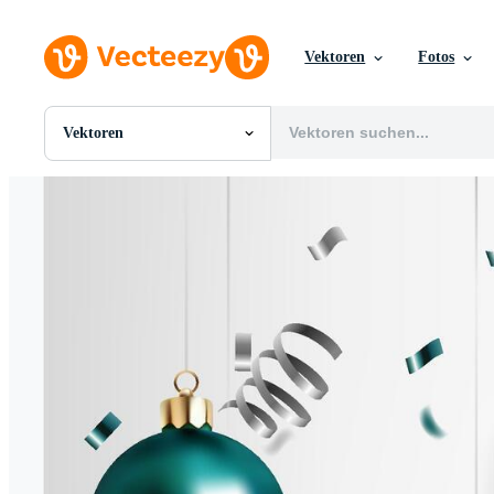
Vektoren
Fotos
Vektoren
Alle Bilder
Fotos
PNGs
PSDs
SVGs
Vorlagen
Vektoren
Videos
Motion Graphics
Redaktionelle Bilder
Redaktionelle Ereignisse