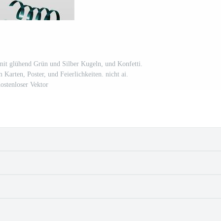
mit glühend Grün und Silber Kugeln, und Konfetti.
 Karten, Poster, und Feierlichkeiten. nicht ai.
ostenloser Vektor