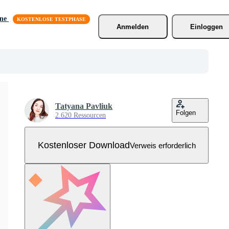
äne
Anmelden
Einloggen
Tatyana Pavliuk
Folgen
2.620 Ressourcen
Kostenloser Download
Verweis erforderlich