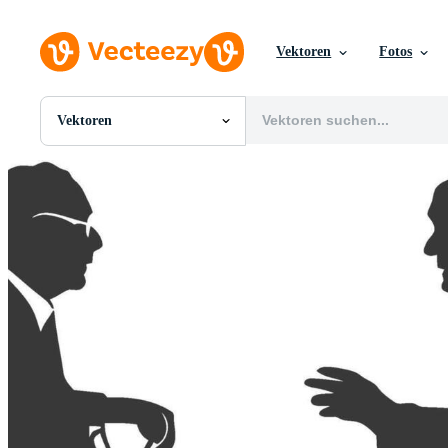
Vektoren
Fotos
Vektoren
Alle Bilder
Fotos
PNGs
PSDs
SVGs
Vorlagen
Vektoren
Videos
Motion Graphics
Redaktionelle Bilder
Redaktionelle Ereignisse