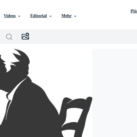
Pl
Videos
Editorial
Mehr