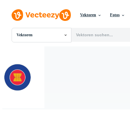
Vektoren
Fotos
Vektoren
Alle Bilder
Fotos
PNGs
PSDs
SVGs
Vorlagen
Vektoren
Videos
Motion Graphics
Redaktionelle Bilder
Redaktionelle Ereignisse