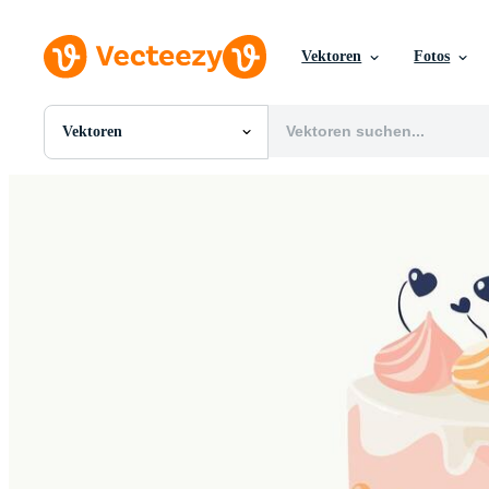
Vektoren
Fotos
Vektoren
Alle Bilder
Fotos
PNGs
PSDs
SVGs
Vorlagen
Vektoren
Videos
Motion Graphics
Redaktionelle Bilder
Redaktionelle Ereignisse