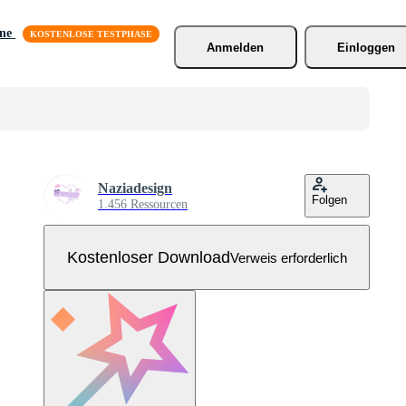
äne
Anmelden
Einloggen
Naziadesign
Folgen
1.456 Ressourcen
Kostenloser Download
Verweis erforderlich