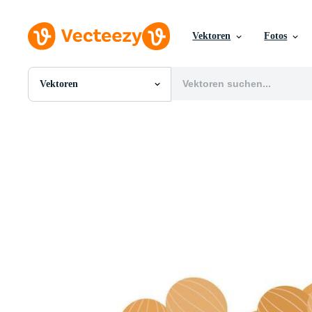
Vektoren
Fotos
Vektoren
Alle Bilder
Fotos
PNGs
PSDs
SVGs
Vorlagen
Vektoren
Videos
Motion Graphics
Redaktionelle Bilder
Redaktionelle Ereignisse