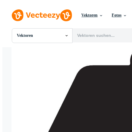
Vektoren
Fotos
Vektoren
Alle Bilder
Fotos
PNGs
PSDs
SVGs
Vorlagen
Vektoren
Videos
Motion Graphics
Redaktionelle Bilder
Redaktionelle Ereignisse