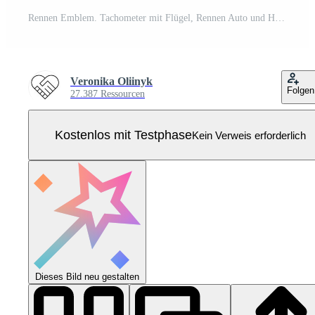
Rennen Emblem. Tachometer mit Flügel, Rennen Auto und Helm, schnell Reifen und Trophäe Tasse Aufkleber mit kariert Flagge. Auto Sport Abziehbilder isoliert Illustration einstellen Pro Vektor
Veronika Oliinyk
Folgen
27.387 Ressourcen
Kostenlos mit Testphase
Kein Verweis erforderlich
Dieses Bild neu gestalten