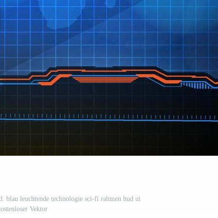
nd. blau leuchtende technologie sci-fi rahmen hud ui
ostenloser Vektor