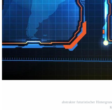
abstrakter futuristischer Hintergru
K