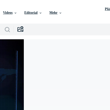
Pl
Videos
Editorial
Mehr