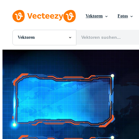
Vektoren
Fotos
Vektoren
Alle Bilder
Fotos
PNGs
PSDs
SVGs
Vorlagen
Vektoren
Videos
Motion Graphics
Redaktionelle Bilder
Redaktionelle Ereignisse