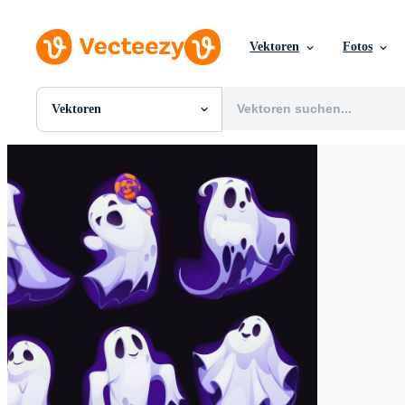
Vektoren
Fotos
Vektoren
Alle Bilder
Fotos
PNGs
PSDs
SVGs
Vorlagen
Vektoren
Videos
Motion Graphics
Redaktionelle Bilder
Redaktionelle Ereignisse