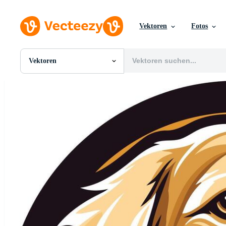
Vektoren
Fotos
Vektoren
Alle Bilder
Fotos
PNGs
PSDs
SVGs
Vorlagen
Vektoren
Videos
Motion Graphics
Redaktionelle Bilder
Redaktionelle Ereignisse