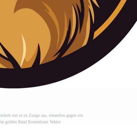
ächelt mit es ist Zunge aus, einstellen gegen ein
ein golden Rand Kostenloser Vektor