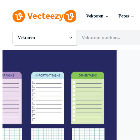
Vektoren
Fotos
Vektoren
Alle Bilder
Fotos
PNGs
PSDs
SVGs
Vorlagen
Vektoren
Videos
Motion Graphics
Redaktionelle Bilder
Redaktionelle Ereignisse