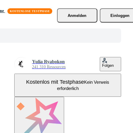
äne
Anmelden
Einloggen
Yulia Ryabokon
Folgen
241.310 Ressourcen
Kostenlos mit Testphase
Kein Verweis
erforderlich