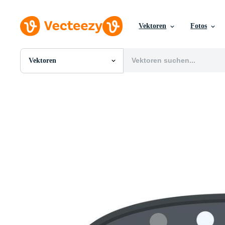
Vektoren
Fotos
Vektoren
Alle Bilder
Fotos
PNGs
PSDs
SVGs
Vorlagen
Vektoren
Videos
Motion Graphics
Redaktionelle Bilder
Redaktionelle Ereignisse