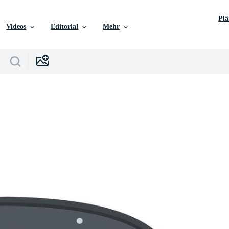
Pl
Videos
Editorial
Mehr