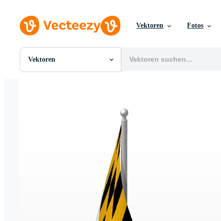
Vektoren
Fotos
Vektoren
Alle Bilder
Fotos
PNGs
PSDs
SVGs
Vorlagen
Vektoren
Videos
Motion Graphics
Redaktionelle Bilder
Redaktionelle Ereignisse