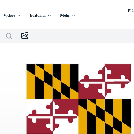
Pl
Videos
Editorial
Mehr