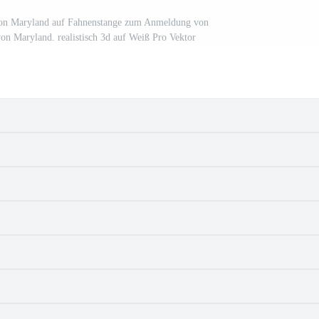
von Maryland auf Fahnenstange zum Anmeldung von
von Maryland. realistisch 3d auf Weiß Pro Vektor