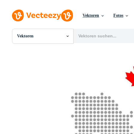
Vektoren
Fotos
Vektoren
Alle Bilder
Fotos
PNGs
PSDs
SVGs
Vorlagen
Vektoren
Videos
Motion Graphics
Redaktionelle Bilder
Redaktionelle Ereignisse