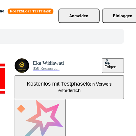
äne
Anmelden
Einloggen
Eka Widiawati
Folgen
850 Ressourcen
Kostenlos mit Testphase
Kein Verweis
erforderlich