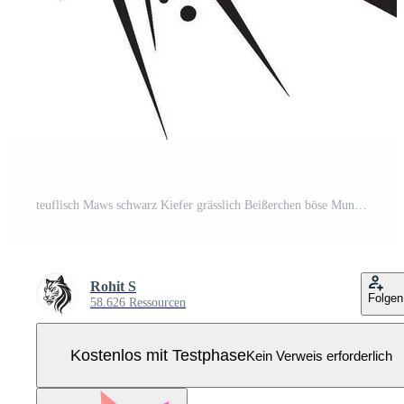
teuflisch Maws schwarz Kiefer grässlich Beißerchen böse Mund Element Pro Vektor
Rohit S
Folgen
58.626 Ressourcen
Kostenlos mit Testphase
Kein Verweis erforderlich