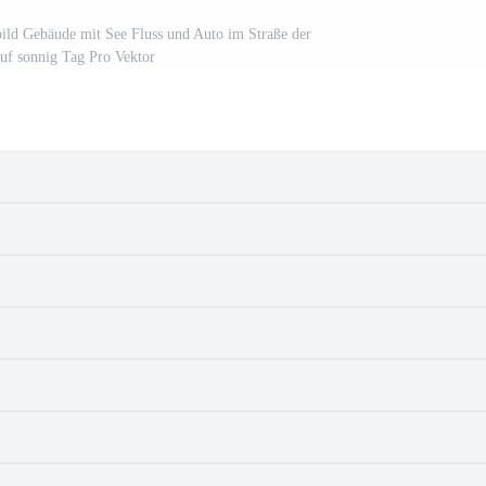
tbild Gebäude mit See Fluss und Auto im Straße der
uf sonnig Tag Pro Vektor