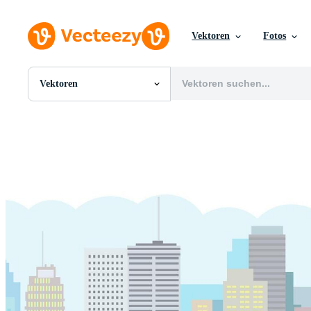
Vektoren
Fotos
Vektoren
Alle Bilder
Fotos
PNGs
PSDs
SVGs
Vorlagen
Vektoren
Videos
Motion Graphics
Redaktionelle Bilder
Redaktionelle Ereignisse