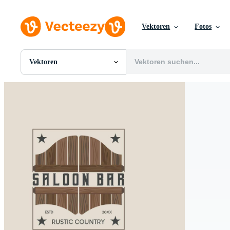
Vektoren
Fotos
Vektoren
Alle Bilder
Fotos
PNGs
PSDs
SVGs
Vorlagen
Vektoren
Videos
Motion Graphics
Redaktionelle Bilder
Redaktionelle Ereignisse