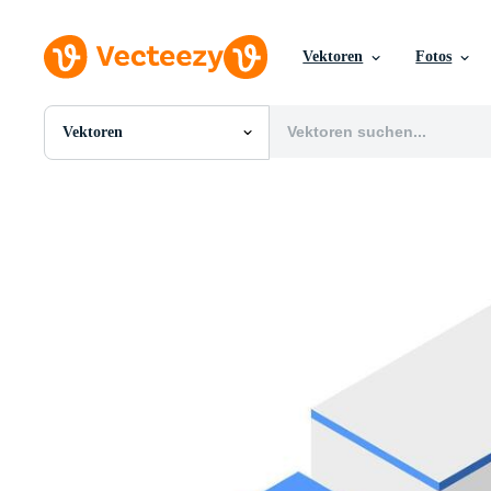
Vektoren
Fotos
Vektoren
Alle Bilder
Fotos
PNGs
PSDs
SVGs
Vorlagen
Vektoren
Videos
Motion Graphics
Redaktionelle Bilder
Redaktionelle Ereignisse