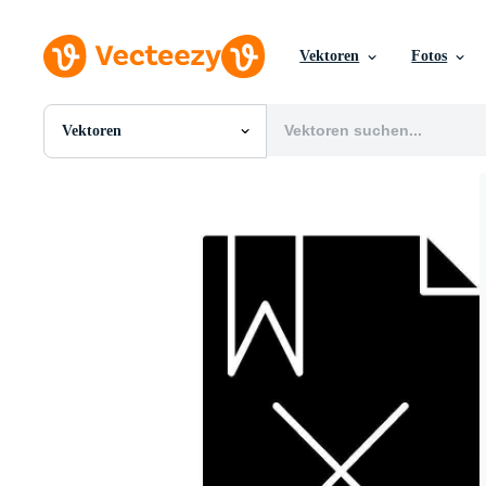
Vektoren
Fotos
Vektoren
Alle Bilder
Fotos
PNGs
PSDs
SVGs
Vorlagen
Vektoren
Videos
Motion Graphics
Redaktionelle Bilder
Redaktionelle Ereignisse