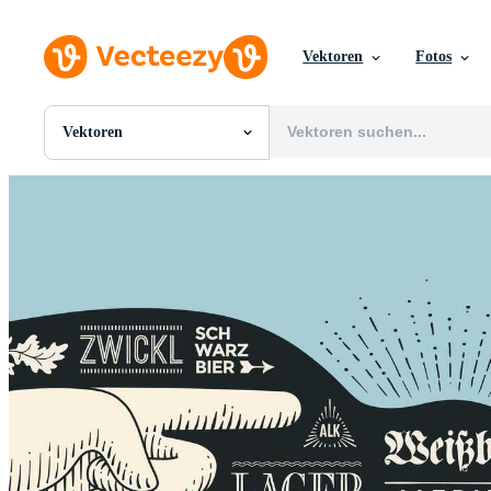
Vektoren
Fotos
Vektoren
Alle Bilder
Fotos
PNGs
PSDs
SVGs
Vorlagen
Vektoren
Videos
Motion Graphics
Redaktionelle Bilder
Redaktionelle Ereignisse