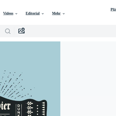
Pl
Videos
Editorial
Mehr