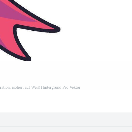
ration. isoliert auf Weiß Hintergrund Pro Vektor