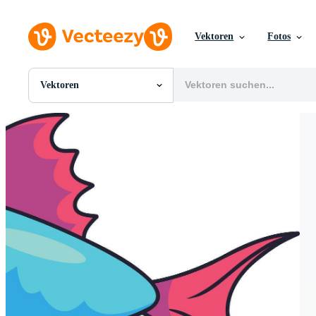
Vektoren
Fotos
Vektoren
Alle Bilder
Fotos
PNGs
PSDs
SVGs
Vorlagen
Vektoren
Videos
Motion Graphics
Redaktionelle Bilder
Redaktionelle Ereignisse