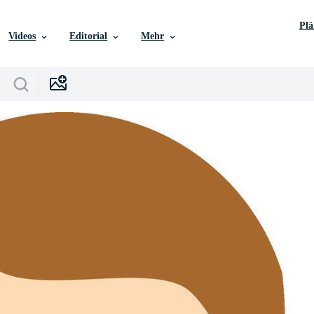
Pl
Videos
Editorial
Mehr