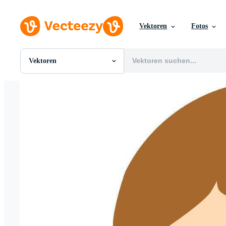
Vektoren
Fotos
Vektoren
Alle Bilder
Fotos
PNGs
PSDs
SVGs
Vorlagen
Vektoren
Videos
Motion Graphics
Redaktionelle Bilder
Redaktionelle Ereignisse