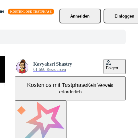
äne
Anmelden
Einloggen
Kavyahsri Shastry
Folgen
61.666 Ressourcen
Kostenlos mit Testphase
Kein Verweis
erforderlich