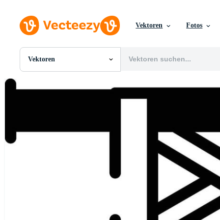
Vektoren
Fotos
Vektoren
Alle Bilder
Fotos
PNGs
PSDs
SVGs
Vorlagen
Vektoren
Videos
Motion Graphics
Redaktionelle Bilder
Redaktionelle Ereignisse