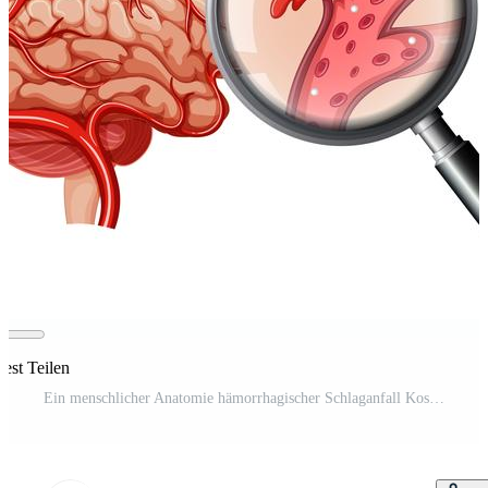
rest Teilen
Ein menschlicher Anatomie hämorrhagischer Schlaganfall Kostenloser Vektor