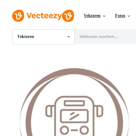
Vektoren
Fotos
Vektoren
Alle Bilder
Fotos
PNGs
PSDs
SVGs
Vorlagen
Vektoren
Videos
Motion Graphics
Redaktionelle Bilder
Redaktionelle Ereignisse