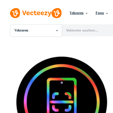
Vektoren
Fotos
Vektoren
Alle Bilder
Fotos
PNGs
PSDs
SVGs
Vorlagen
Vektoren
Videos
Motion Graphics
Redaktionelle Bilder
Redaktionelle Ereignisse