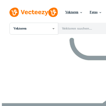
Vektoren
Fotos
Vektoren
Alle Bilder
Fotos
PNGs
PSDs
SVGs
Vorlagen
Vektoren
Videos
Motion Graphics
Redaktionelle Bilder
Redaktionelle Ereignisse