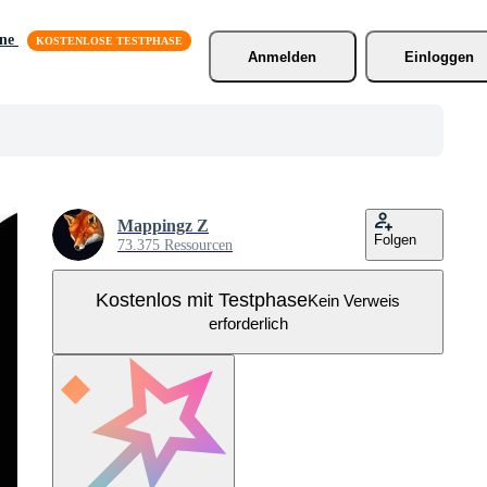
äne
Anmelden
Einloggen
Mappingz Z
Folgen
73.375 Ressourcen
Kostenlos mit Testphase
Kein Verweis
erforderlich