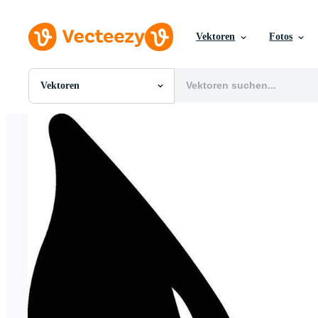
Vektoren
Fotos
Vektoren
Alle Bilder
Fotos
PNGs
PSDs
SVGs
Vorlagen
Vektoren
Videos
Motion Graphics
Redaktionelle Bilder
Redaktionelle Ereignisse