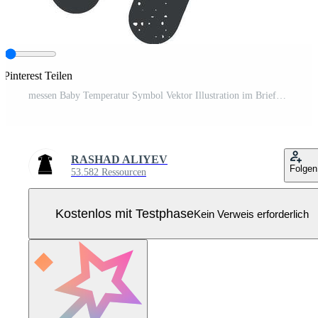
 Pinterest Teilen
messen Baby Temperatur Symbol Vektor Illustration im Briefmarke Stil Pro Vektor
RASHAD ALIYEV
Folgen
53.582 Ressourcen
Kostenlos mit Testphase
Kein Verweis erforderlich