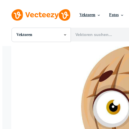
Vektoren
Fotos
Vektoren
Alle Bilder
Fotos
PNGs
PSDs
SVGs
Vorlagen
Vektoren
Videos
Motion Graphics
Redaktionelle Bilder
Redaktionelle Ereignisse