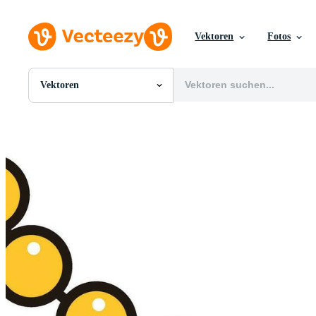
Vektoren
Fotos
Vektoren
Alle Bilder
Fotos
PNGs
PSDs
SVGs
Vorlagen
Vektoren
Videos
Motion Graphics
Redaktionelle Bilder
Redaktionelle Ereignisse