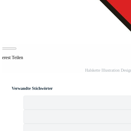
terest Teilen
Halskette Illustration Desi
Verwandte Stichwörter