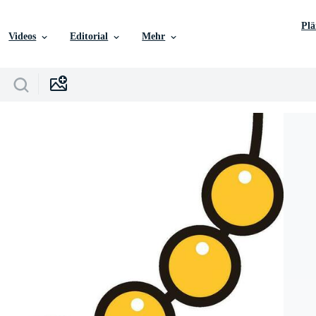
Pl
Videos
Editorial
Mehr