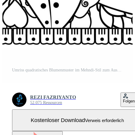
Umriss quadratisches Blumenmuster im Mehndi-Stil zum Ausmalen der Buchseite Kostenloser Vektor
REZI FAZRIYANTO
Folgen
52.075 Ressourcen
Kostenloser Download
Verweis erforderlich