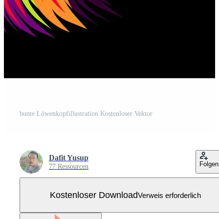
bunte Löwenkopfillustration Kostenloser Vektor
Dafit Yusup
Folgen
77 Ressourcen
Kostenloser Download
Verweis erforderlich