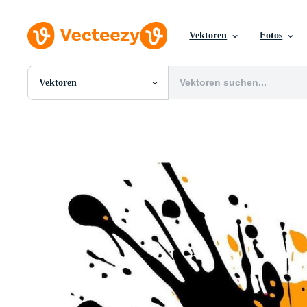
Vektoren
Fotos
Vektoren
Alle Bilder
Fotos
PNGs
PSDs
SVGs
Vorlagen
Vektoren
Videos
Motion Graphics
Redaktionelle Bilder
Redaktionelle Ereignisse