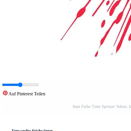
Auf Pinterest Teilen
bunt Farbe Tinte Spritzer Vektor, 
Verwandte Stichwörter